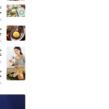
آ
م
د
چ
ن
ش
د
م