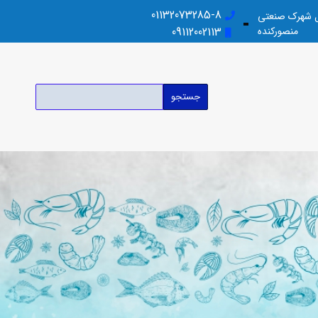
01132073285-8
بل شهرک صنعتی
منصورکنده
09112002113
جستجو