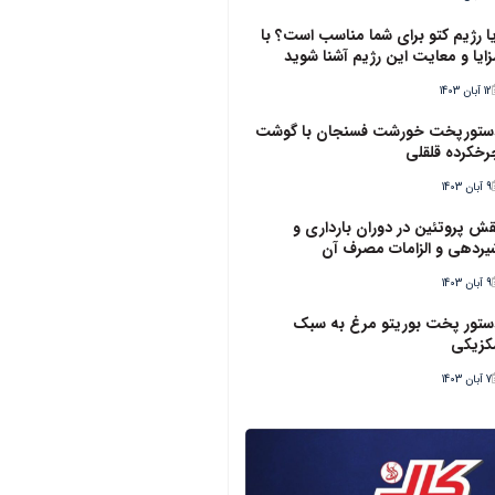
یا رژیم کتو برای شما مناسب است؟ با
زایا و معایت این رژیم آشنا شوید
12 آبان 1403
ستورپخت خورشت فسنجان با گوشت
رخکرده قلقلی
9 آبان 1403
قش پروتئین در دوران بارداری و
یردهی و الزامات مصرف آن
9 آبان 1403
ستور پخت بوریتو مرغ به سبک
کزیکی
7 آبان 1403