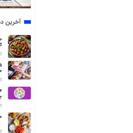
آخرین د
ط
گ
م
چ
ط