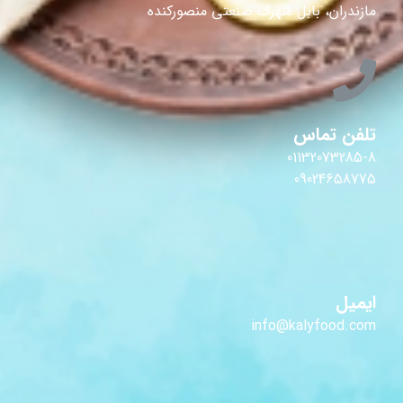
مازندران، بابل شهرک صنعتی منصورکنده
تلفن تماس
01132073285-8
09024658775
ایمیل
info@kalyfood.com