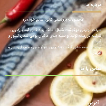
درباره ما
محصولات پروتئینی کالی، سالمِ خوشمزه
شرکت تولیدی مهگوشت شمال، مالک برند کالی فود بزرگترین
شرکت در زمینه تولید و بسته بندی ماکیان بومی شمال کشور و
آبزیان
تولید و بسته بندی کبک ، بلدرچین، مرغ و جوجه محلی، غاز و
آبزیان.
تماس با ما
آدرس