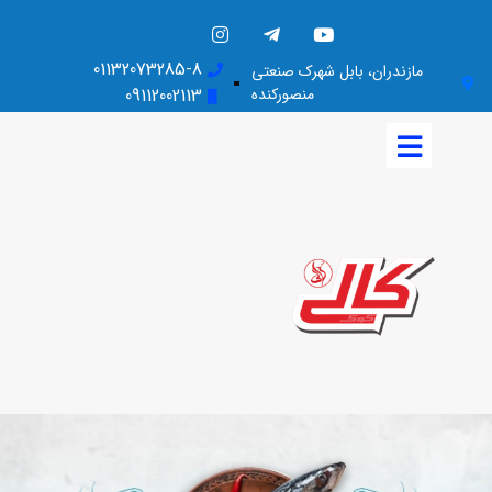
01132073285-8
مازندران، بابل شهرک صنعتی
منصورکنده
09112002113