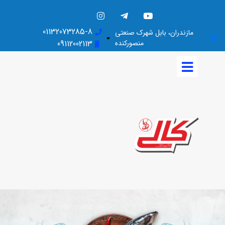
01132073285-8
مازندران، بابل شهرک صنعتی
منصورکنده
09112002113