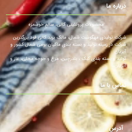
درباره ما
محصولات پروتئینی کالی، سالمِ خوشمزه
شرکت تولیدی مهگوشت شمال، مالک برند کالی فود بزرگترین
شرکت در زمینه تولید و بسته بندی ماکیان بومی شمال کشور و
آبزیان
تولید و بسته بندی کبک ، بلدرچین، مرغ و جوجه محلی، غاز و
آبزیان.
تماس با ما
آدرس