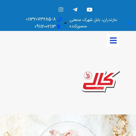
01132073285-8
مازندران، بابل شهرک صنعتی
منصورکنده
09112002113