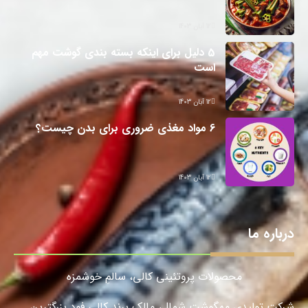
12 آبان 1403
5 دلیل برای اینکه بسته بندی گوشت مهم
است
12 آبان 1403
6 مواد مغذی ضروری برای بدن چیست؟
12 آبان 1403
درباره ما
محصولات پروتئینی کالی، سالمِ خوشمزه
شرکت تولیدی مهگوشت شمال، مالک برند کالی فود بزرگترین