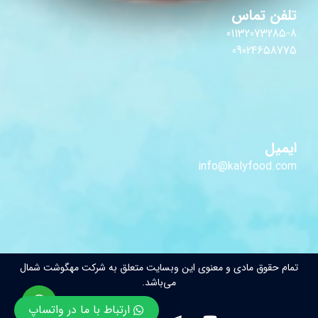
تلفن تماس
01132073285-8
09024658775
ایمیل
info@kalyfood.com
تمام حقوق مادی و معنوی این وبسایت متعلق به شرکت مهگوشت شمال
می‌باشد.
ارتباط با ما در واتساپ