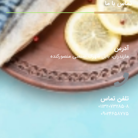
تماس با ما
آدرس
مازندران، بابل شهرک صنعتی منصورکنده
تلفن تماس
01132073285-8
09024658775