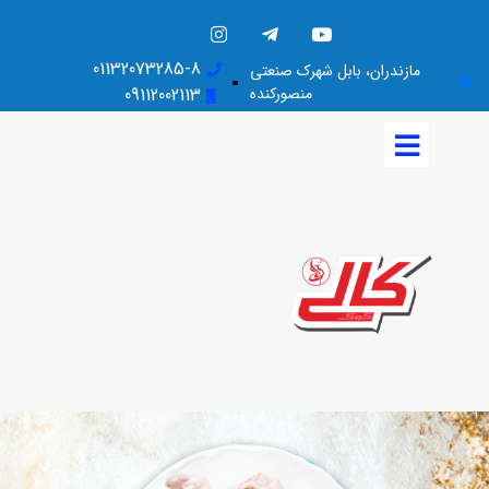
01132073285-8
مازندران، بابل شهرک صنعتی
منصورکنده
09112002113