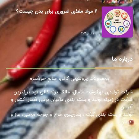
6 مواد مغذی ضروری برای بدن چیست؟
12 آبان 1403
درباره ما
محصولات پروتئینی کالی، سالمِ خوشمزه
شرکت تولیدی مهگوشت شمال، مالک برند کالی فود بزرگترین
شرکت در زمینه تولید و بسته بندی ماکیان بومی شمال کشور و
آبزیان
تولید و بسته بندی کبک ، بلدرچین، مرغ و جوجه محلی، غاز و
آبزیان.