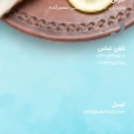
مازندران، بابل شهرک صنعتی منصورکنده
تلفن تماس
01132073285-8
09024658775
ایمیل
info@kalyfood.com