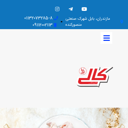
01132073285-8
مازندران، بابل شهرک صنعتی
منصورکنده
09112002113