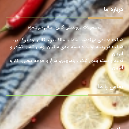
درباره ما
محصولات پروتئینی کالی، سالمِ خوشمزه
شرکت تولیدی مهگوشت شمال، مالک برند کالی فود بزرگترین
شرکت در زمینه تولید و بسته بندی ماکیان بومی شمال کشور و
آبزیان
تولید و بسته بندی کبک ، بلدرچین، مرغ و جوجه محلی، غاز و
آبزیان.
تماس با ما
آدرس