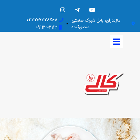
01132073285-8
مازندران، بابل شهرک صنعتی
منصورکنده
09112002113