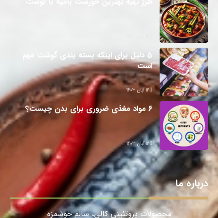
طرز تهیه بهترین خورشت بامیه با گوشت
12 آبان 1403
5 دلیل برای اینکه بسته بندی گوشت مهم
است
12 آبان 1403
6 مواد مغذی ضروری برای بدن چیست؟
12 آبان 1403
درباره ما
محصولات پروتئینی کالی، سالمِ خوشمزه