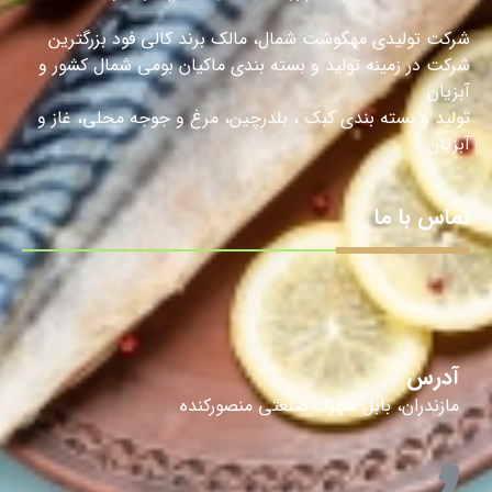
شرکت تولیدی مهگوشت شمال، مالک برند کالی فود بزرگترین
شرکت در زمینه تولید و بسته بندی ماکیان بومی شمال کشور و
آبزیان
تولید و بسته بندی کبک ، بلدرچین، مرغ و جوجه محلی، غاز و
آبزیان.
تماس با ما
آدرس
مازندران، بابل شهرک صنعتی منصورکنده