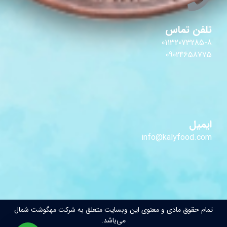
تلفن تماس
01132073285-8
09024658775
ایمیل
info@kalyfood.com
تمام حقوق مادی و معنوی این وبسایت متعلق به شرکت مهگوشت شمال
می‌باشد.