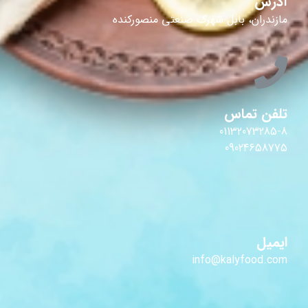
آدرس
مازندران، بابل شهرک صنعتی منصورکنده
تلفن تماس
01132073285-8
09024658775
ایمیل
info@kalyfood.com