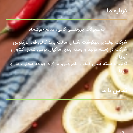
درباره ما
محصولات پروتئینی کالی، سالمِ خوشمزه
شرکت تولیدی مهگوشت شمال، مالک برند کالی فود بزرگترین
شرکت در زمینه تولید و بسته بندی ماکیان بومی شمال کشور و
آبزیان
تولید و بسته بندی کبک ، بلدرچین، مرغ و جوجه محلی، غاز و
آبزیان.
تماس با ما