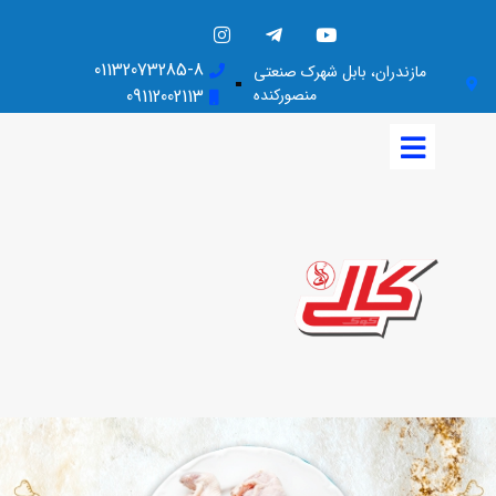
01132073285-8
مازندران، بابل شهرک صنعتی
منصورکنده
09112002113