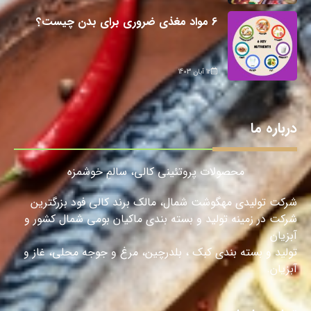
6 مواد مغذی ضروری برای بدن چیست؟
12 آبان 1403
درباره ما
محصولات پروتئینی کالی، سالمِ خوشمزه
شرکت تولیدی مهگوشت شمال، مالک برند کالی فود بزرگترین
شرکت در زمینه تولید و بسته بندی ماکیان بومی شمال کشور و
آبزیان
تولید و بسته بندی کبک ، بلدرچین، مرغ و جوجه محلی، غاز و
آبزیان.