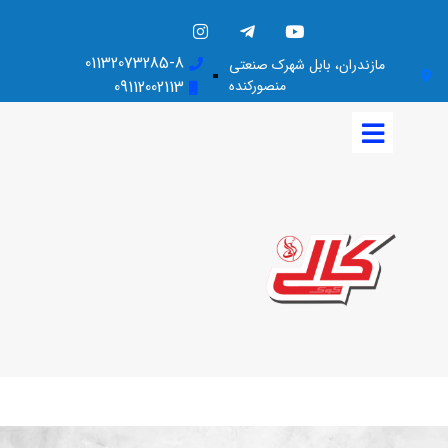
01132073285-8
مازندران، بابل شهرک صنعتی
منصورکنده
09112002113