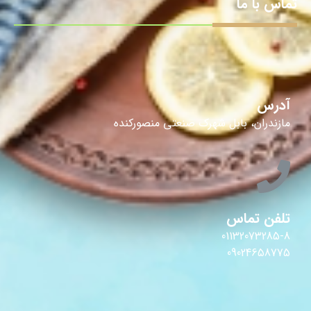
تماس با ما
آدرس
مازندران، بابل شهرک صنعتی منصورکنده
تلفن تماس
01132073285-8
09024658775