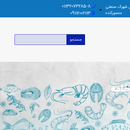
01132073285-8
بل شهرک صنعتی
منصورکنده
09112002113
جستجو
خامه