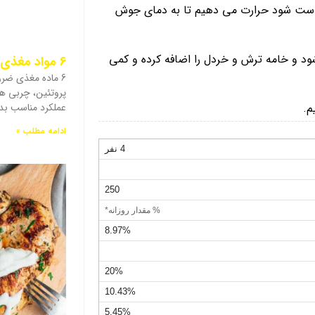
کدست شود حرارت می دهیم تا به دمای جوش
ی غلیظ شود و خامه ترش و خردل را اضافه کرده و کمی
6 مواد مغذی ضروری برای بدن چیست؟
6 ماده مغذی ضرور
پروتئین، چربی ها،
م.
عملکرد مناسب بدن
ادامه مطلب »
4 نفر
250
% مقدار روزانه*
8.97%
20%
10.43%
5.45%