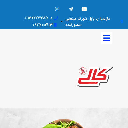
01132073285-8
مازندران، بابل شهرک صنعتی
منصورکنده
09112002113