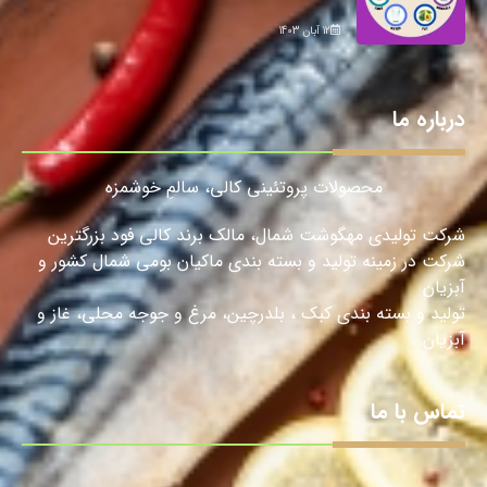
12 آبان 1403
درباره ما
محصولات پروتئینی کالی، سالمِ خوشمزه
شرکت تولیدی مهگوشت شمال، مالک برند کالی فود بزرگترین
شرکت در زمینه تولید و بسته بندی ماکیان بومی شمال کشور و
آبزیان
تولید و بسته بندی کبک ، بلدرچین، مرغ و جوجه محلی، غاز و
آبزیان.
تماس با ما