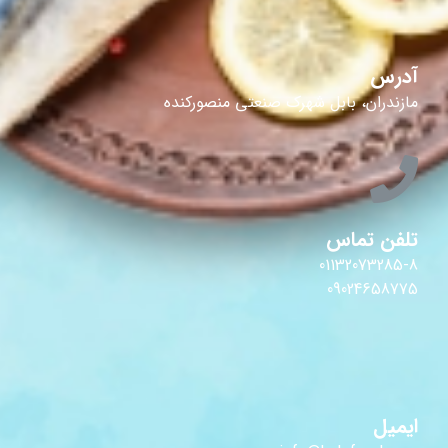
آدرس
مازندران، بابل شهرک صنعتی منصورکنده
تلفن تماس
01132073285-8
09024658775
ایمیل