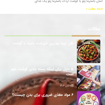
آسان باسترما پلو با گوشت اردک باسترما پلو یک غذای
ادامه مطلب »
مقالات
طرز تهیه بهترین خورشت بامیه با گوشت
12 آبان 1403
5 دلیل برای اینکه بسته بندی گوشت مهم
است
12 آبان 1403
6 مواد مغذی ضروری برای بدن چیست؟