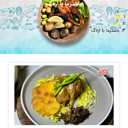
باسترما با اردک
بلاگ
باسترما با اردک