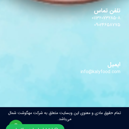
تلفن تماس
01132073285-8
09024658775
ایمیل
info@kalyfood.com
تمام حقوق مادی و معنوی این وبسایت متعلق به شرکت مهگوشت شمال
می‌باشد.