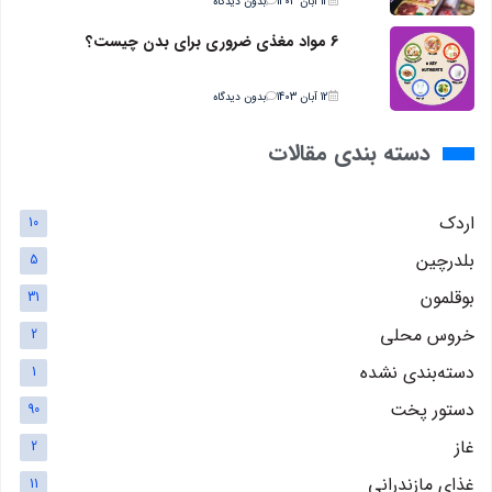
12 آبان 1403
بدون دیدگاه
6 مواد مغذی ضروری برای بدن چیست؟
12 آبان 1403
بدون دیدگاه
دسته بندی مقالات
اردک
10
بلدرچین
5
بوقلمون
31
خروس محلی
2
دسته‌بندی نشده
1
دستور پخت
90
غاز
2
غذای مازندرانی
11