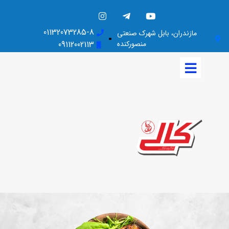
01132073285-8
مازندران، بابل شهرک صنعتی
منصورکنده
09112002113