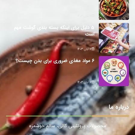
12 آبان 1403
5 دلیل برای اینکه بسته بندی گوشت مهم
است
12 آبان 1403
6 مواد مغذی ضروری برای بدن چیست؟
12 آبان 1403
درباره ما
محصولات پروتئینی کالی، سالمِ خوشمزه