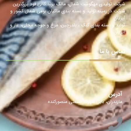
شرکت تولیدی مهگوشت شمال، مالک برند کالی فود بزرگترین
شرکت در زمینه تولید و بسته بندی ماکیان بومی شمال کشور و
آبزیان
تولید و بسته بندی کبک ، بلدرچین، مرغ و جوجه محلی، غاز و
آبزیان.
تماس با ما
آدرس
مازندران، بابل شهرک صنعتی منصورکنده