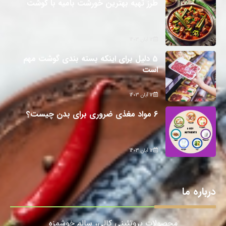
طرز تهیه بهترین خورشت بامیه با گوشت
12 آبان 1403
5 دلیل برای اینکه بسته بندی گوشت مهم
است
12 آبان 1403
6 مواد مغذی ضروری برای بدن چیست؟
12 آبان 1403
درباره ما
محصولات پروتئینی کالی، سالمِ خوشمزه