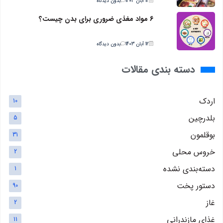
12 آبان 1403
بدون دیدگاه
6 مواد مغذی ضروری برای بدن چیست؟
12 آبان 1403
بدون دیدگاه
دسته بندی مقالات
اردک
10
بلدرچین
5
بوقلمون
31
خروس محلی
2
دسته‌بندی نشده
1
دستور پخت
90
غاز
2
غذای مازندرانی
11