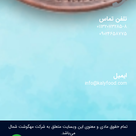
تلفن تماس
01132073285-8
09024658775
ایمیل
info@kalyfood.com
تمام حقوق مادی و معنوی این وبسایت متعلق به شرکت مهگوشت شمال
می‌باشد.