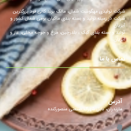
شرکت تولیدی مهگوشت شمال، مالک برند کالی فود بزرگترین
شرکت در زمینه تولید و بسته بندی ماکیان بومی شمال کشور و
آبزیان
تولید و بسته بندی کبک ، بلدرچین، مرغ و جوجه محلی، غاز و
آبزیان.
تماس با ما
آدرس
مازندران، بابل شهرک صنعتی منصورکنده