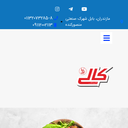
01132073285-8
مازندران، بابل شهرک صنعتی
منصورکنده
09112002113