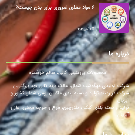
6 مواد مغذی ضروری برای بدن چیست؟
12 آبان 1403
درباره ما
محصولات پروتئینی کالی، سالمِ خوشمزه
شرکت تولیدی مهگوشت شمال، مالک برند کالی فود بزرگترین
شرکت در زمینه تولید و بسته بندی ماکیان بومی شمال کشور و
آبزیان
تولید و بسته بندی کبک ، بلدرچین، مرغ و جوجه محلی، غاز و
آبزیان.
تماس با ما