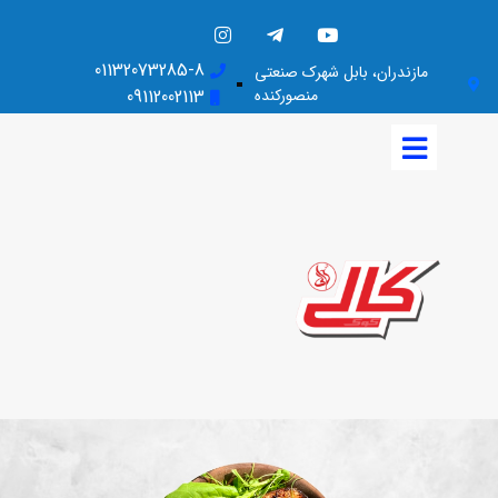
01132073285-8
مازندران، بابل شهرک صنعتی
منصورکنده
09112002113