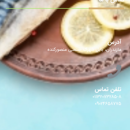
آدرس
مازندران، بابل شهرک صنعتی منصورکنده
تلفن تماس
01132073285-8
09024658775