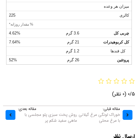
میزان هر وعده
کالری
225
% مقدار روزانه*
چربی کل
3.6 گرم
4.62%
کل کربوهیدرات
21 گرم
7.64%
کل قندها
1.2 گرم
پروتئین
26 گرم
52%
0/5
(0 نظر)
مقاله قبلی:
مقاله بعدی:
خوراک لونگی مرغ گیلانی
روش پخت سبزی پلو مجلسی با
با مرغ محلی
ماهی سفید شکم پر
ارسال نظر