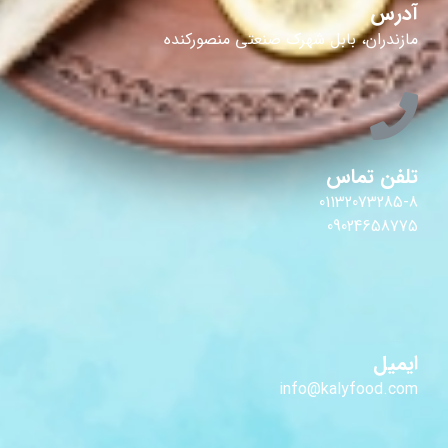
آدرس
مازندران، بابل شهرک صنعتی منصورکنده
تلفن تماس
01132073285-8
09024658775
ایمیل
info@kalyfood.com