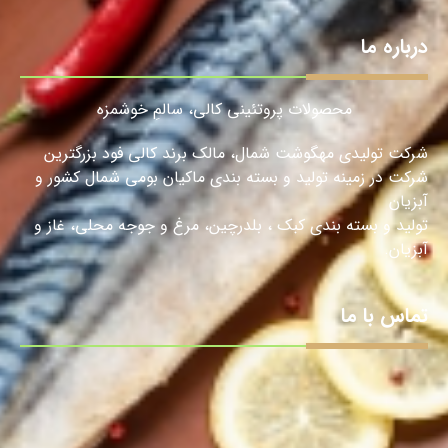
درباره ما
محصولات پروتئینی کالی، سالمِ خوشمزه
شرکت تولیدی مهگوشت شمال، مالک برند کالی فود بزرگترین
شرکت در زمینه تولید و بسته بندی ماکیان بومی شمال کشور و
آبزیان
تولید و بسته بندی کبک ، بلدرچین، مرغ و جوجه محلی، غاز و
آبزیان.
تماس با ما