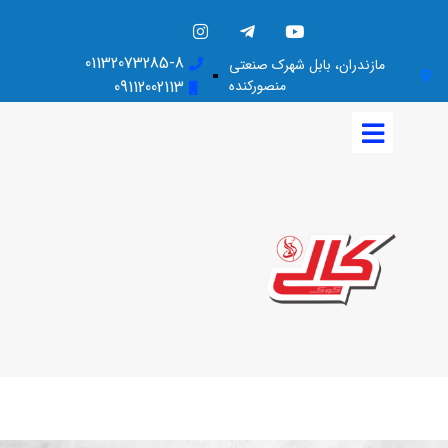
01132073285-8
مازندران، بابل شهرک صنعتی
منصورکنده
09112002113