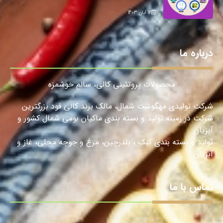
12 آبان 1403
درباره ما
محصولات پروتئینی کالی، سالمِ خوشمزه
شرکت تولیدی مهگوشت شمال، مالک برند کالی فود بزرگترین
شرکت در زمینه تولید و بسته بندی ماکیان بومی شمال کشور و
آبزیان
تولید و بسته بندی کبک ، بلدرچین، مرغ و جوجه محلی، غاز و
آبزیان.
تماس با ما