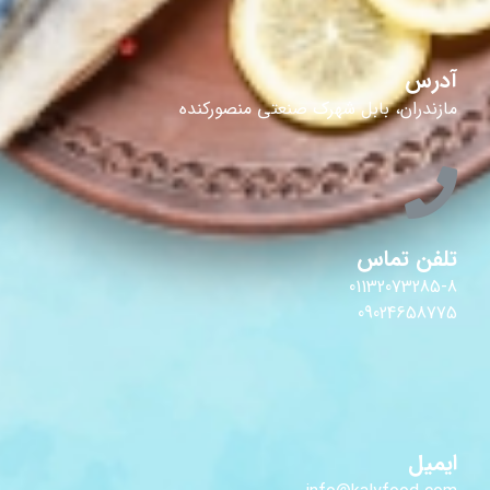
آدرس
مازندران، بابل شهرک صنعتی منصورکنده
تلفن تماس
01132073285-8
09024658775
ایمیل