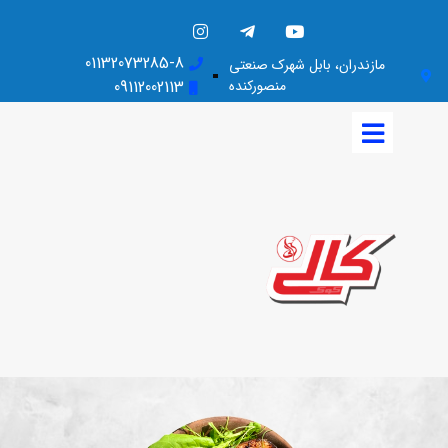
01132073285-8
مازندران، بابل شهرک صنعتی
منصورکنده
09112002113