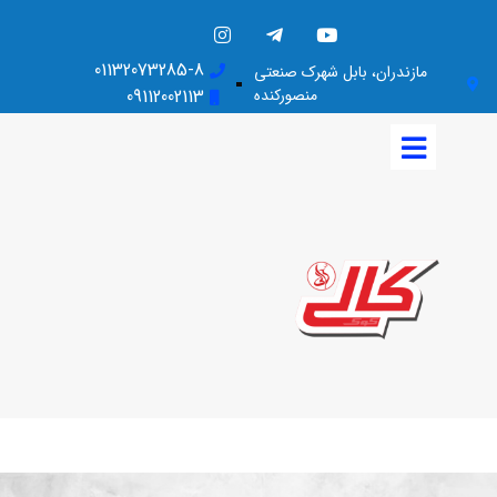
01132073285-8
مازندران، بابل شهرک صنعتی
منصورکنده
09112002113