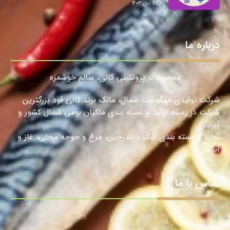
12 آبان 1403
درباره ما
محصولات پروتئینی کالی، سالمِ خوشمزه
شرکت تولیدی مهگوشت شمال، مالک برند کالی فود بزرگترین
شرکت در زمینه تولید و بسته بندی ماکیان بومی شمال کشور و
آبزیان
تولید و بسته بندی کبک ، بلدرچین، مرغ و جوجه محلی، غاز و
آبزیان.
تماس با ما