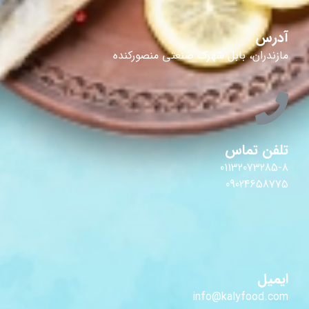
آدرس
مازندران، بابل شهرک صنعتی منصورکنده
تلفن تماس
01132073285-8
09024658775
ایمیل
info@kalyfood.com