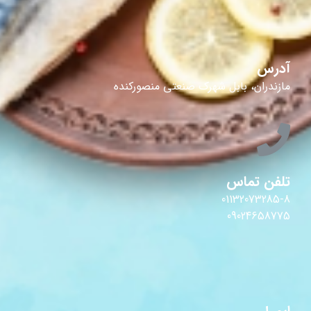
آدرس
مازندران، بابل شهرک صنعتی منصورکنده
تلفن تماس
01132073285-8
09024658775