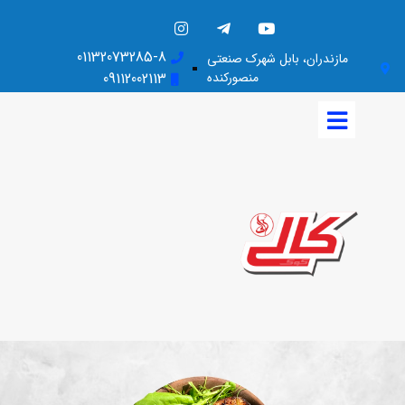
01132073285-8
مازندران، بابل شهرک صنعتی
منصورکنده
09112002113