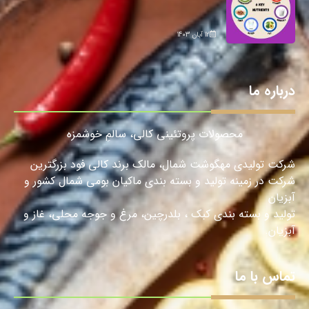
12 آبان 1403
درباره ما
محصولات پروتئینی کالی، سالمِ خوشمزه
شرکت تولیدی مهگوشت شمال، مالک برند کالی فود بزرگترین
شرکت در زمینه تولید و بسته بندی ماکیان بومی شمال کشور و
آبزیان
تولید و بسته بندی کبک ، بلدرچین، مرغ و جوجه محلی، غاز و
آبزیان.
تماس با ما