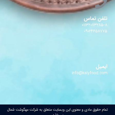
تلفن تماس
01132073285-8
09024658775
ایمیل
info@kalyfood.com
تمام حقوق مادی و معنوی این وبسایت متعلق به شرکت مهگوشت شمال