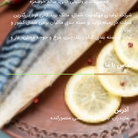
محصولات پروتئینی کالی، سالمِ خوشمزه
شرکت تولیدی مهگوشت شمال، مالک برند کالی فود بزرگترین
شرکت در زمینه تولید و بسته بندی ماکیان بومی شمال کشور و
آبزیان
تولید و بسته بندی کبک ، بلدرچین، مرغ و جوجه محلی، غاز و
آبزیان.
تماس با ما
آدرس
مازندران، بابل شهرک صنعتی منصورکنده