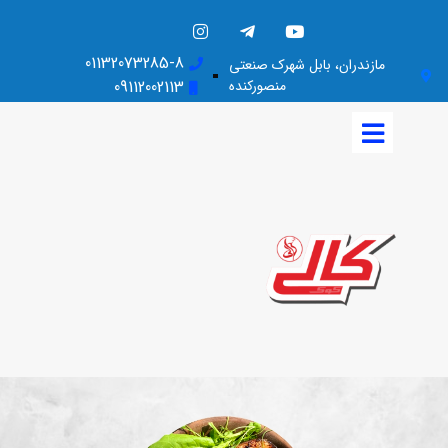
01132073285-8
مازندران، بابل شهرک صنعتی
منصورکنده
09112002113