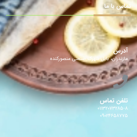
تماس با ما
آدرس
مازندران، بابل شهرک صنعتی منصورکنده
تلفن تماس
01132073285-8
09024658775