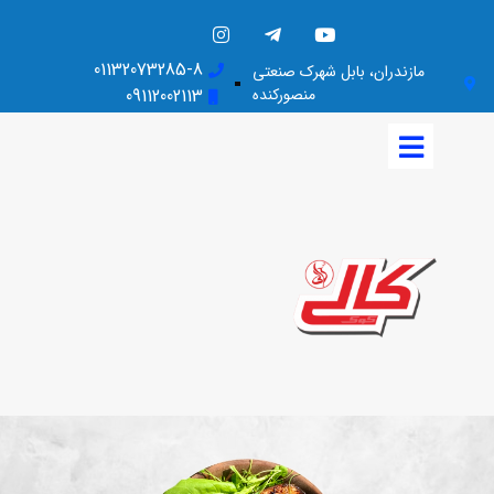
01132073285-8
مازندران، بابل شهرک صنعتی
منصورکنده
09112002113