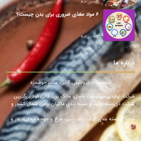
12 آبان 1403
6 مواد مغذی ضروری برای بدن چیست؟
12 آبان 1403
درباره ما
محصولات پروتئینی کالی، سالمِ خوشمزه
شرکت تولیدی مهگوشت شمال، مالک برند کالی فود بزرگترین
شرکت در زمینه تولید و بسته بندی ماکیان بومی شمال کشور و
آبزیان
تولید و بسته بندی کبک ، بلدرچین، مرغ و جوجه محلی، غاز و
آبزیان.