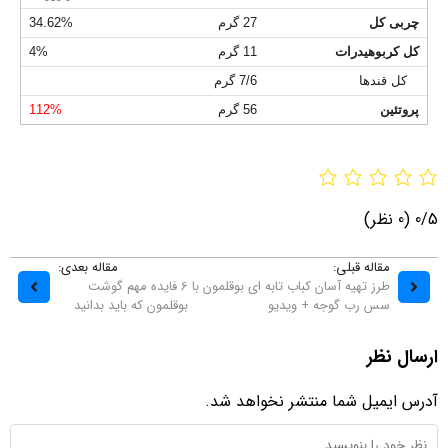
چربی کل
27 گرم
34.62%
کل کربوهیدرات
11 گرم
4%
کل قندها
7/6 گرم
پروتئین
56 گرم
112%
0/5
(0 نظر)
مقاله قبلی:
مقاله بعدی:
طرز تهیه آسان کباب تابه ای بوقلمون با
6 فایده مهم گوشت
سس رب گوجه + ویدیو
بوقلمون که باید بدانید
ارسال نظر
آدرس ایمیل شما منتشر نخواهد شد.