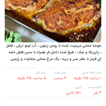
جوجه محلی مرینیت شده با روغن زیتون ، آب لیمو ترش ، فلفل
، پاپریکا و نمک ؛ طبخ شده داخل فر همراه با سس فلفل دلمه
ای قرمز با عطر سیر و زیره ؛ یک مرغ محلی متفاوت و رژیمی
زمان آماده سازی
زمان پخت
زمان کلی
1 ساعت 35 دقیقه
4 ساعت
5 ساعت 35 دقیقه
اندازه وعده
انرژی
4 نفر
520 کالری