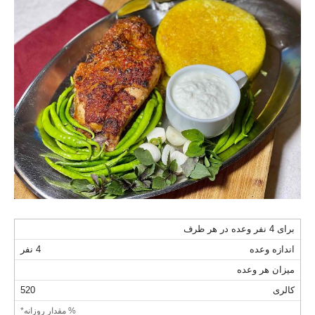
برای 4 نفر وعده در هر ظرف
اندازه وعده
4 نفر
میزان هر وعده
کالری
520
% مقدار روزانه*