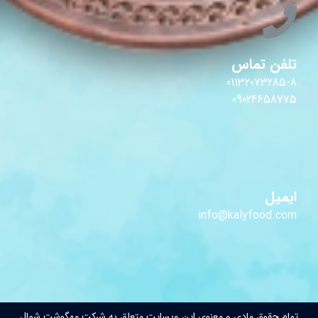
تلفن تماس
01132073285-8
09024658775
ایمیل
info@kalyfood.com
تمام حقوق مادی و معنوی این وبسایت متعلق به شرکت مهگوشت شمال