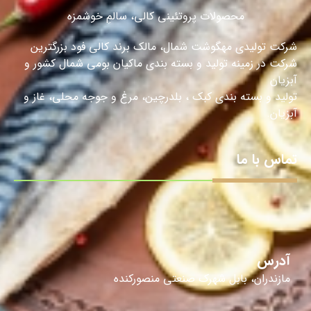
محصولات پروتئینی کالی، سالمِ خوشمزه
شرکت تولیدی مهگوشت شمال، مالک برند کالی فود بزرگترین
شرکت در زمینه تولید و بسته بندی ماکیان بومی شمال کشور و
آبزیان
تولید و بسته بندی کبک ، بلدرچین، مرغ و جوجه محلی، غاز و
آبزیان.
تماس با ما
آدرس
مازندران، بابل شهرک صنعتی منصورکنده