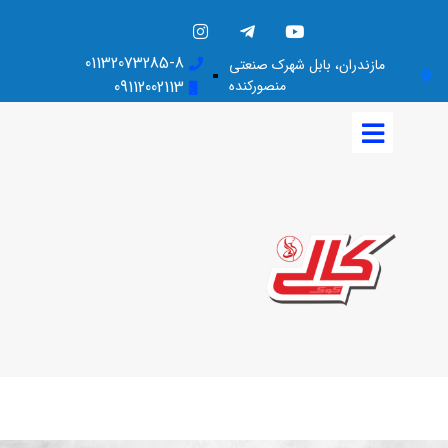
01132073285-8
مازندران، بابل شهرک صنعتی
منصورکنده
09112002113