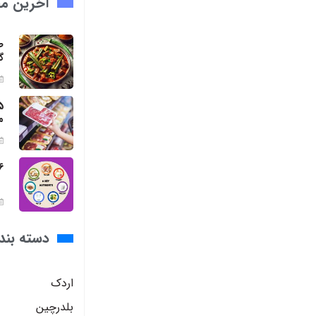
آخرین مق
ط
گ
م
6 مواد مغذی ضروری برای بد
دسته بند
اردک
بلدرچین