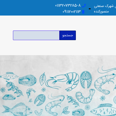
01132073285-8
بل شهرک صنعتی
منصورکنده
09112002113
جستجو