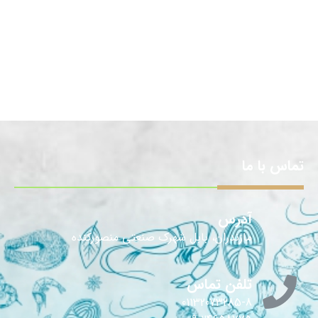
تماس با ما
آدرس
مازندران، بابل شهرک صنعتی منصورکنده
تلفن تماس
01132073285-8