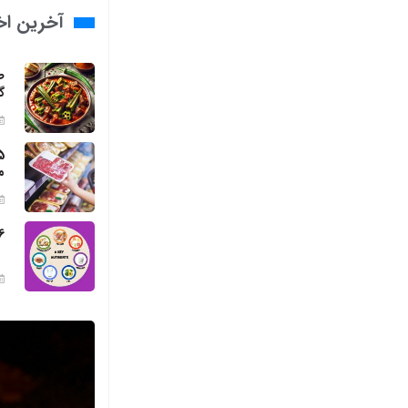
آخرین اخب
ط
گ
م
6 مواد مغذی ضروری برای بد