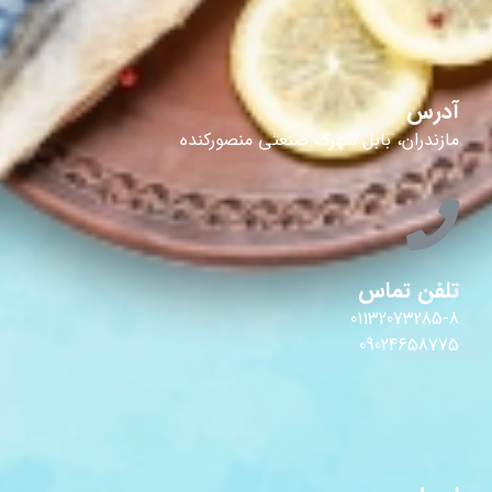
آدرس
مازندران، بابل شهرک صنعتی منصورکنده
تلفن تماس
01132073285-8
09024658775