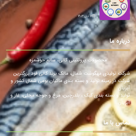
12 آبان 1403
درباره ما
محصولات پروتئینی کالی، سالمِ خوشمزه
شرکت تولیدی مهگوشت شمال، مالک برند کالی فود بزرگترین
شرکت در زمینه تولید و بسته بندی ماکیان بومی شمال کشور و
آبزیان
تولید و بسته بندی کبک ، بلدرچین، مرغ و جوجه محلی، غاز و
آبزیان.
تماس با ما