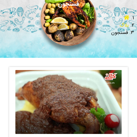
فسنجون
بلاگ
فسنجون