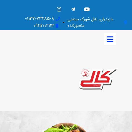
01132073285-8
مازندران، بابل شهرک صنعتی
منصورکنده
09112002113