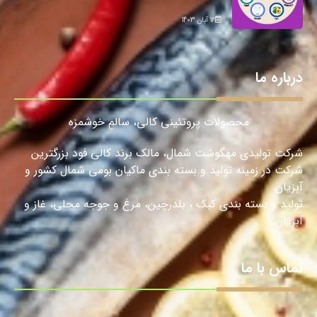
12 آبان 1403
درباره ما
محصولات پروتئینی کالی، سالمِ خوشمزه
شرکت تولیدی مهگوشت شمال، مالک برند کالی فود بزرگترین
شرکت در زمینه تولید و بسته بندی ماکیان بومی شمال کشور و
آبزیان
تولید و بسته بندی کبک ، بلدرچین، مرغ و جوجه محلی، غاز و
آبزیان.
تماس با ما