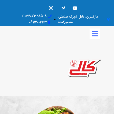
01132073285-8
مازندران، بابل شهرک صنعتی
منصورکنده
09112002113