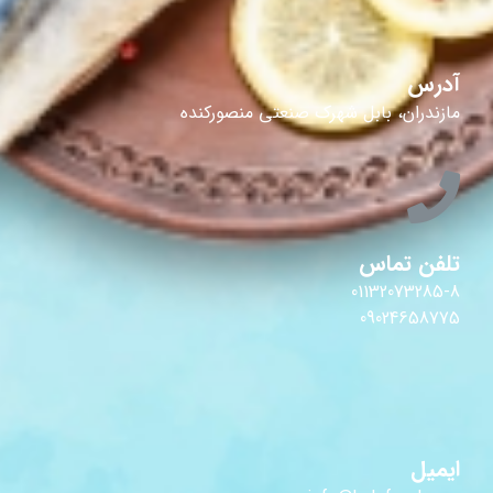
آدرس
مازندران، بابل شهرک صنعتی منصورکنده
تلفن تماس
01132073285-8
09024658775
ایمیل