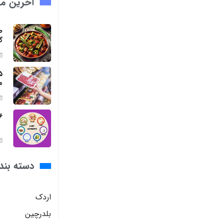
آخرین مق
ط
گ
م
6 مواد مغذی ضروری برای بد
دسته بند
اردک
بلدرچین