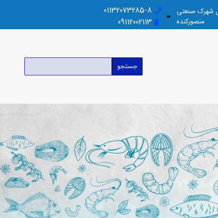
01132073285-8
بل شهرک صنعتی
منصورکنده
09112002113
جستجو