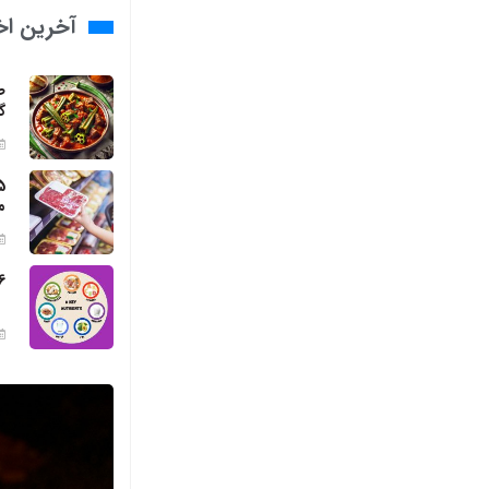
آخرین اخب
ط
گ
م
6 مواد مغذی ضروری برای بد