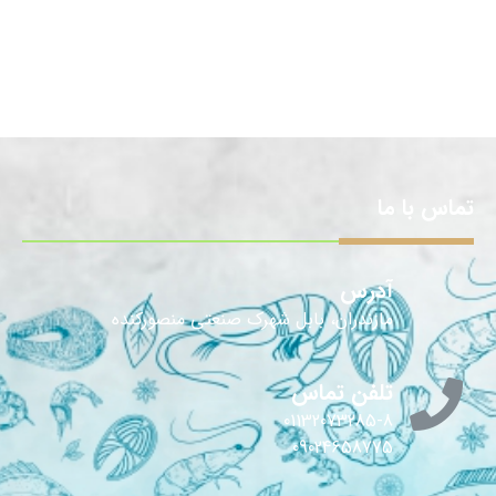
تماس با ما
آدرس
مازندران، بابل شهرک صنعتی منصورکنده
تلفن تماس
01132073285-8
09024658775