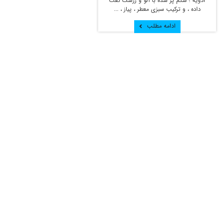
ادویه ؛ شکم پر شده با آلو و زرشک تفت
داده ، و ترکیب سبزی معطر ، پیاز ، ...
ادامه مطلب