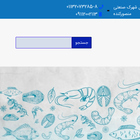
01132073285-8
بل شهرک صنعتی
منصورکنده
09112002113
جستجو