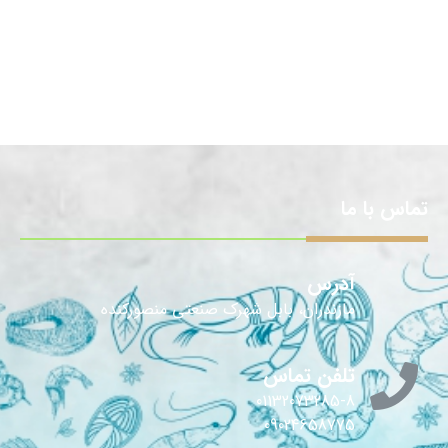
تماس با ما
آدرس
مازندران، بابل شهرک صنعتی منصورکنده
تلفن تماس
01132073285-8
09024658775