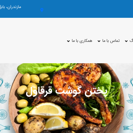
مازندران، با
گ
تماس با ما
همکاری با ما
پختن گوشت قرقاول