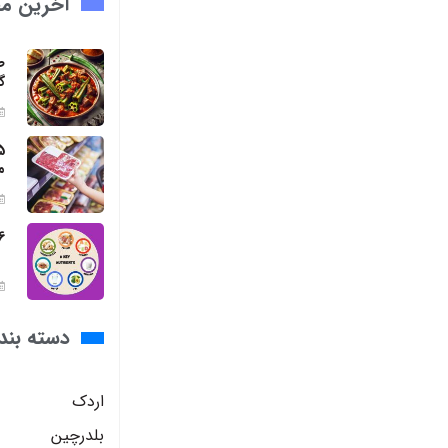
آخرین مق
ط
گ
م
6 مواد مغذی ضروری برای بد
دسته بند
اردک
بلدرچین