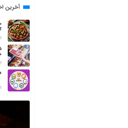
آخرین اخب
ط
گ
م
6 مواد مغذی ضروری برای بد