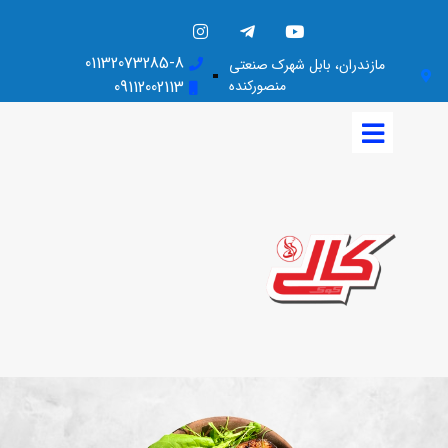
01132073285-8
مازندران، بابل شهرک صنعتی
منصورکنده
09112002113