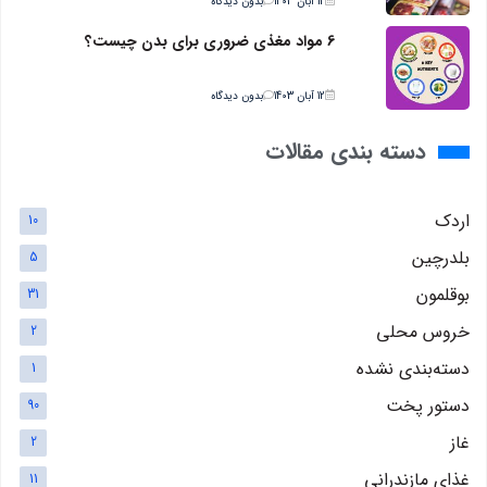
12 آبان 1403
بدون دیدگاه
6 مواد مغذی ضروری برای بدن چیست؟
12 آبان 1403
بدون دیدگاه
دسته بندی مقالات
اردک
10
بلدرچین
5
بوقلمون
31
خروس محلی
2
دسته‌بندی نشده
1
دستور پخت
90
غاز
2
غذای مازندرانی
11