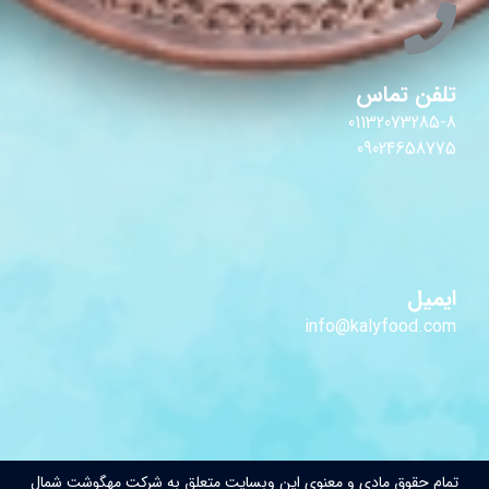
تلفن تماس
01132073285-8
09024658775
ایمیل
info@kalyfood.com
تمام حقوق مادی و معنوی این وبسایت متعلق به شرکت مهگوشت شمال