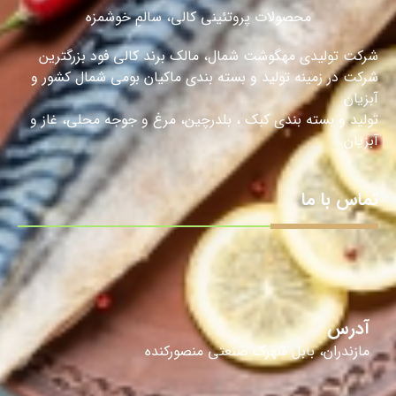
محصولات پروتئینی کالی، سالمِ خوشمزه
شرکت تولیدی مهگوشت شمال، مالک برند کالی فود بزرگترین
شرکت در زمینه تولید و بسته بندی ماکیان بومی شمال کشور و
آبزیان
تولید و بسته بندی کبک ، بلدرچین، مرغ و جوجه محلی، غاز و
آبزیان.
تماس با ما
آدرس
مازندران، بابل شهرک صنعتی منصورکنده