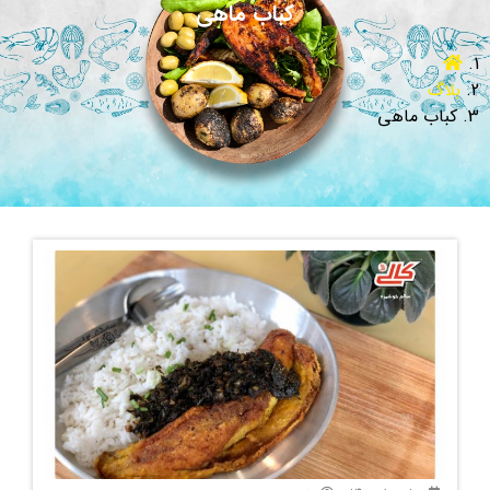
کباب ماهی
بلاگ
کباب ماهی