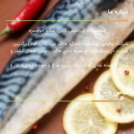
درباره ما
محصولات پروتئینی کالی، سالمِ خوشمزه
شرکت تولیدی مهگوشت شمال، مالک برند کالی فود بزرگترین
شرکت در زمینه تولید و بسته بندی ماکیان بومی شمال کشور و
آبزیان
تولید و بسته بندی کبک ، بلدرچین، مرغ و جوجه محلی، غاز و
آبزیان.
تماس با ما