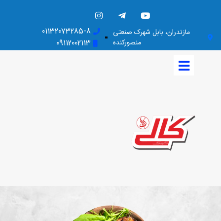
01132073285-8
مازندران، بابل شهرک صنعتی
منصورکنده
09112002113