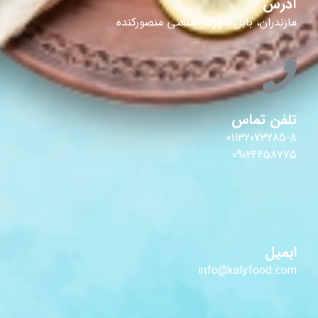
آدرس
مازندران، بابل شهرک صنعتی منصورکنده
تلفن تماس
01132073285-8
09024658775
ایمیل
info@kalyfood.com