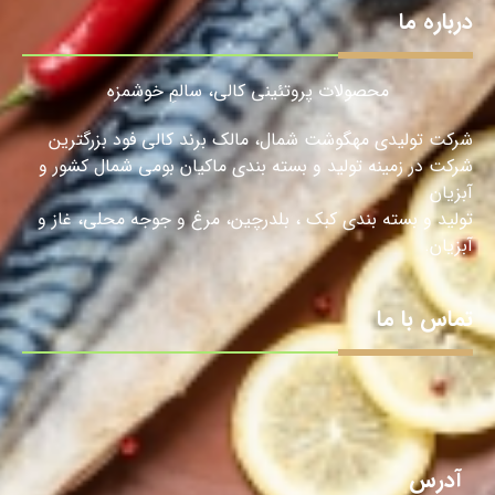
درباره ما
محصولات پروتئینی کالی، سالمِ خوشمزه
شرکت تولیدی مهگوشت شمال، مالک برند کالی فود بزرگترین
شرکت در زمینه تولید و بسته بندی ماکیان بومی شمال کشور و
آبزیان
تولید و بسته بندی کبک ، بلدرچین، مرغ و جوجه محلی، غاز و
آبزیان.
تماس با ما
آدرس