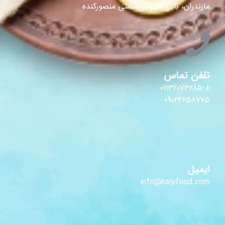
مازندران، بابل شهرک صنعتی منصورکنده
تلفن تماس
01132073285-8
09024658775
ایمیل
info@kalyfood.com