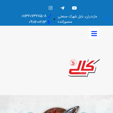
01132073285-8
مازندران، بابل شهرک صنعتی
منصورکنده
09112002113