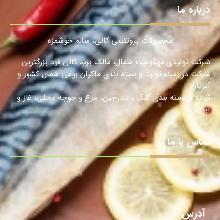
درباره ما
محصولات پروتئینی کالی، سالمِ خوشمزه
شرکت تولیدی مهگوشت شمال، مالک برند کالی فود بزرگترین
شرکت در زمینه تولید و بسته بندی ماکیان بومی شمال کشور و
آبزیان
تولید و بسته بندی کبک ، بلدرچین، مرغ و جوجه محلی، غاز و
آبزیان.
تماس با ما
آدرس