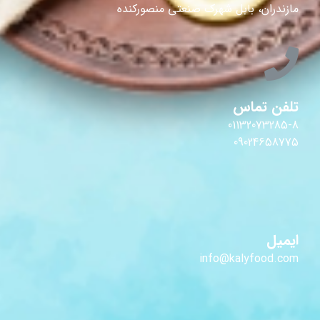
مازندران، بابل شهرک صنعتی منصورکنده
تلفن تماس
01132073285-8
09024658775
ایمیل
info@kalyfood.com