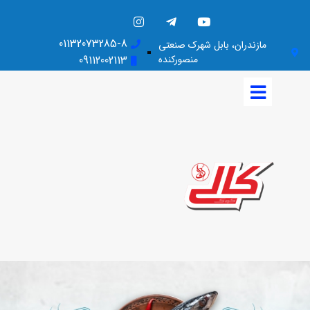
01132073285-8
مازندران، بابل شهرک صنعتی
منصورکنده
09112002113