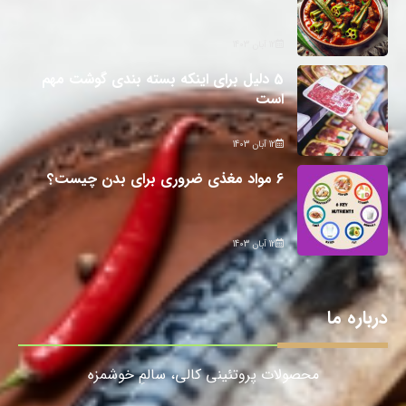
12 آبان 1403
5 دلیل برای اینکه بسته بندی گوشت مهم
است
12 آبان 1403
6 مواد مغذی ضروری برای بدن چیست؟
12 آبان 1403
درباره ما
محصولات پروتئینی کالی، سالمِ خوشمزه