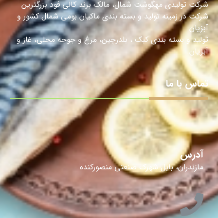
شرکت تولیدی مهگوشت شمال، مالک برند کالی فود بزرگترین
شرکت در زمینه تولید و بسته بندی ماکیان بومی شمال کشور و
آبزیان
تولید و بسته بندی کبک ، بلدرچین، مرغ و جوجه محلی، غاز و
آبزیان.
تماس با ما
آدرس
مازندران، بابل شهرک صنعتی منصورکنده