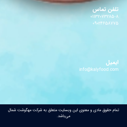
تلفن تماس
01132073285-8
09024658775
ایمیل
info@kalyfood.com
تمام حقوق مادی و معنوی این وبسایت متعلق به شرکت مهگوشت شمال
می‌باشد.