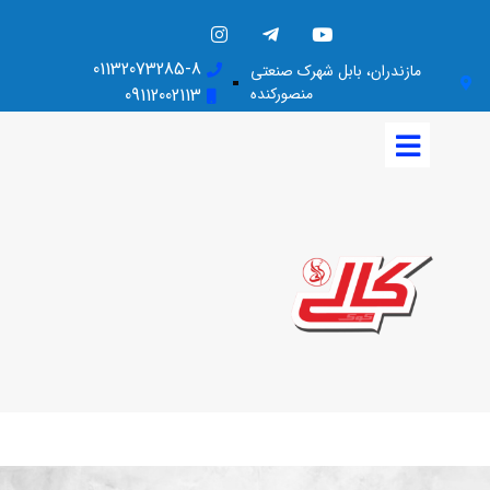
01132073285-8
مازندران، بابل شهرک صنعتی
منصورکنده
09112002113