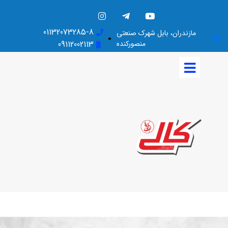
01132073285-8
مازندران، بابل شهرک صنعتی
منصورکنده
09112002113