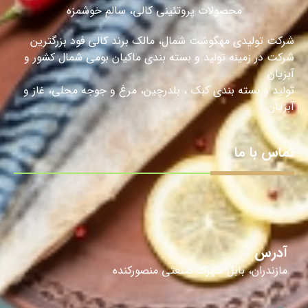
محصولات پروتئینی کالی، سالمِ خوشمزه
شرکت تولیدی مهگوشت شمال، مالک برند کالی فود بزرگترین
شرکت در زمینه تولید و بسته بندی ماکیان بومی شمال کشور و
آبزیان
تولید و بسته بندی کبک ، بلدرچین، مرغ و جوجه محلی، غاز و
آبزیان.
تماس با ما
آدرس
مازندران، بابل شهرک صنعتی منصورکنده