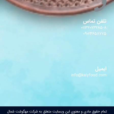
تلفن تماس
01132073285-8
09024658775
ایمیل
info@kalyfood.com
تمام حقوق مادی و معنوی این وبسایت متعلق به شرکت مهگوشت شمال