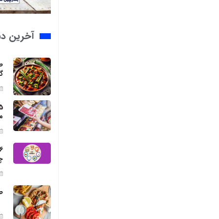
آخرین د
ط
گ
م
چ
ط