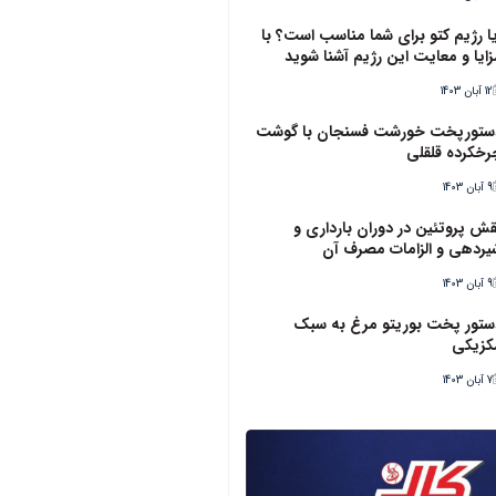
یا رژیم کتو برای شما مناسب است؟ با
زایا و معایت این رژیم آشنا شوید
12 آبان 1403
ستورپخت خورشت فسنجان با گوشت
رخکرده قلقلی
9 آبان 1403
قش پروتئین در دوران بارداری و
یردهی و الزامات مصرف آن
9 آبان 1403
ستور پخت بوریتو مرغ به سبک
کزیکی
7 آبان 1403