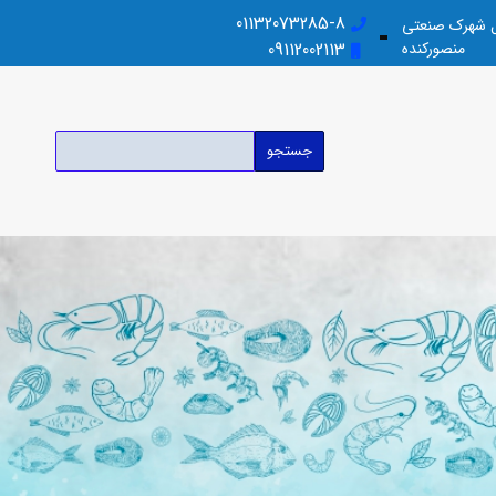
01132073285-8
بل شهرک صنعتی
منصورکنده
09112002113
جستجو