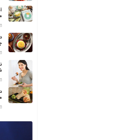
آ
م
د
چ
ن
ش
د
م