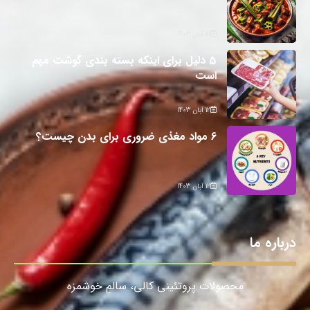
12 آبان 1403
5 دلیل برای اینکه بسته بندی گوشت مهم
است
12 آبان 1403
6 مواد مغذی ضروری برای بدن چیست؟
12 آبان 1403
درباره ما
محصولات پروتئینی کالی، سالمِ خوشمزه