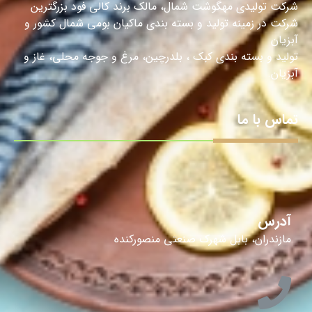
شرکت تولیدی مهگوشت شمال، مالک برند کالی فود بزرگترین
شرکت در زمینه تولید و بسته بندی ماکیان بومی شمال کشور و
آبزیان
تولید و بسته بندی کبک ، بلدرچین، مرغ و جوجه محلی، غاز و
آبزیان.
تماس با ما
آدرس
مازندران، بابل شهرک صنعتی منصورکنده