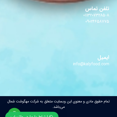
تلفن تماس
01132073285-8
09024658775
ایمیل
info@kalyfood.com
تمام حقوق مادی و معنوی این وبسایت متعلق به شرکت مهگوشت شمال
می‌باشد.
ارتباط با ما در واتساپ