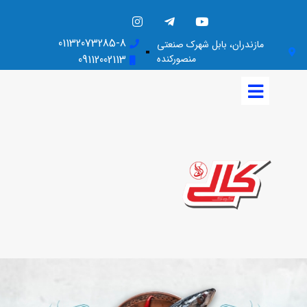
01132073285-8
مازندران، بابل شهرک صنعتی
منصورکنده
09112002113