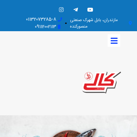
01132073285-8
مازندران، بابل شهرک صنعتی
منصورکنده
09112002113