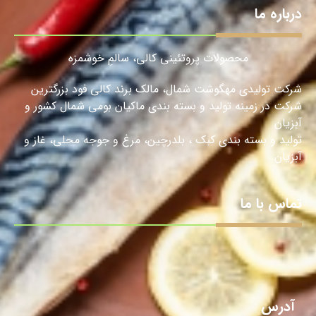
درباره ما
محصولات پروتئینی کالی، سالمِ خوشمزه
شرکت تولیدی مهگوشت شمال، مالک برند کالی فود بزرگترین
شرکت در زمینه تولید و بسته بندی ماکیان بومی شمال کشور و
آبزیان
تولید و بسته بندی کبک ، بلدرچین، مرغ و جوجه محلی، غاز و
آبزیان.
تماس با ما
آدرس