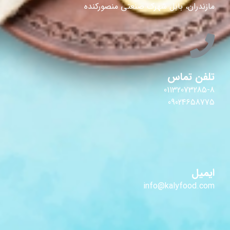
مازندران، بابل شهرک صنعتی منصورکنده
تلفن تماس
01132073285-8
09024658775
ایمیل
info@kalyfood.com