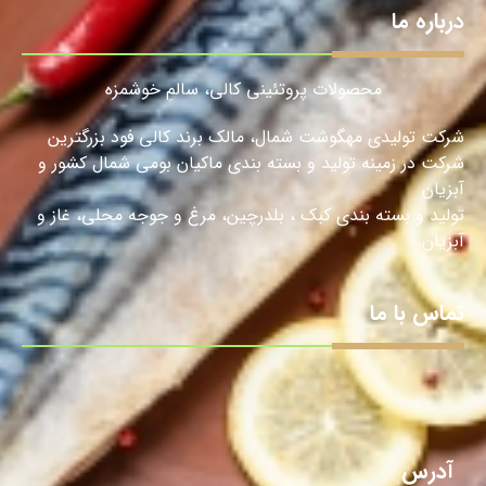
درباره ما
محصولات پروتئینی کالی، سالمِ خوشمزه
شرکت تولیدی مهگوشت شمال، مالک برند کالی فود بزرگترین
شرکت در زمینه تولید و بسته بندی ماکیان بومی شمال کشور و
آبزیان
تولید و بسته بندی کبک ، بلدرچین، مرغ و جوجه محلی، غاز و
آبزیان.
تماس با ما
آدرس