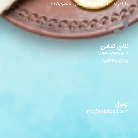
مازندران، بابل شهرک صنعتی منصورکنده
تلفن تماس
01132073285-8
09024658775
ایمیل
info@kalyfood.com