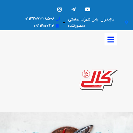
01132073285-8
مازندران، بابل شهرک صنعتی
منصورکنده
09112002113