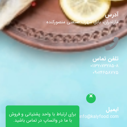
آدرس
مازندران، بابل شهرک صنعتی منصورکنده
تلفن تماس
01132073285-8
09024658775
ایمیل
برای ارتباط با واحد پشتیانی و فروش
info@kalyfood.com
با ما در واتساپ در تماس باشید.