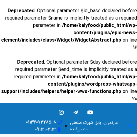
Deprecated
: Optional parameter $id_base declared before
required parameter $name is implicitly treated as a required
parameter in
/home/kalyfood/public_html/wp-
content/plugins/epic-news-
element/includes/class/Widget/WidgetAbstract.php
on line
16
Deprecated
: Optional parameter $day declared before
required parameter $end_time is implicitly treated as a
required parameter in
/home/kalyfood/public_html/wp-
content/plugins/wordpress-whatsapp-
support/includes/helpers/helper-wws-functions.php
on line
20
01132073285-8
مازندران، بابل شهرک صنعتی
منصورکنده
09112002113