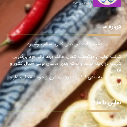
12 آبان 1403
درباره ما
محصولات پروتئینی کالی، سالمِ خوشمزه
شرکت تولیدی مهگوشت شمال، مالک برند کالی فود بزرگترین
شرکت در زمینه تولید و بسته بندی ماکیان بومی شمال کشور و
آبزیان
تولید و بسته بندی کبک ، بلدرچین، مرغ و جوجه محلی، غاز و
آبزیان.
تماس با ما