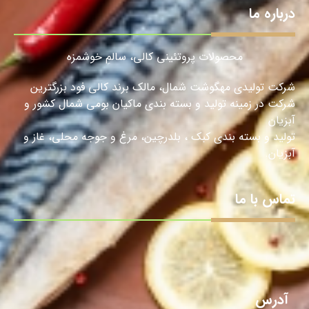
درباره ما
محصولات پروتئینی کالی، سالمِ خوشمزه
شرکت تولیدی مهگوشت شمال، مالک برند کالی فود بزرگترین
شرکت در زمینه تولید و بسته بندی ماکیان بومی شمال کشور و
آبزیان
تولید و بسته بندی کبک ، بلدرچین، مرغ و جوجه محلی، غاز و
آبزیان.
تماس با ما
آدرس