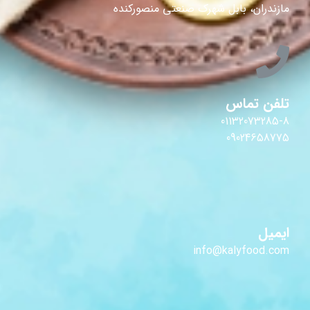
مازندران، بابل شهرک صنعتی منصورکنده
تلفن تماس
01132073285-8
09024658775
ایمیل
info@kalyfood.com