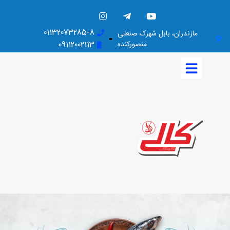
01132073285-8
مازندران، بابل شهرک صنعتی
منصورکنده
09112002113