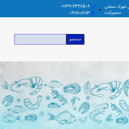
01132073285-8
بل شهرک صنعتی
منصورکنده
09112002113
جستجو