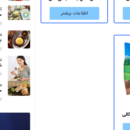
آ
اطلاعات بیشتر
م
د
چ
ن
ش
د
م
الی