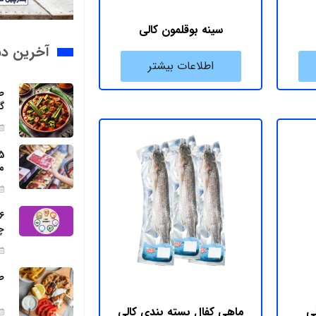
سینه بوقلمون کالی
آخرین د
اطلاعات بیشتر
ط
گ
م
چ
ط
ی
ماهی کفال بسته بندی کالی