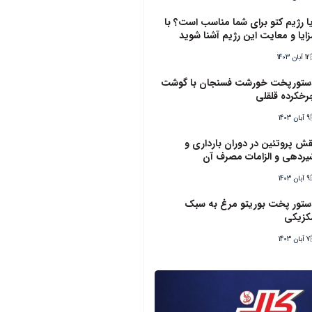
یا رژیم کتو برای شما مناسب است؟ با
زایا و معایت این رژیم آشنا شوید
12 آبان 1403
ستورپخت خورشت فسنجان با گوشت
رخکرده قلقلی
9 آبان 1403
قش پروتئین در دوران بارداری و
یردهی و الزامات مصرف آن
9 آبان 1403
ستور پخت بوریتو مرغ به سبک
کزیکی
7 آبان 1403