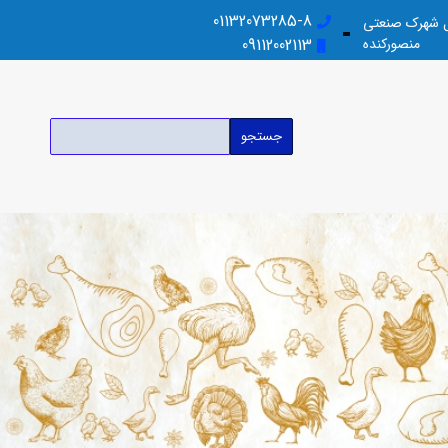
01132073285-8
بل شهرک صنعتی
منصورکنده
09112002113
جستجو