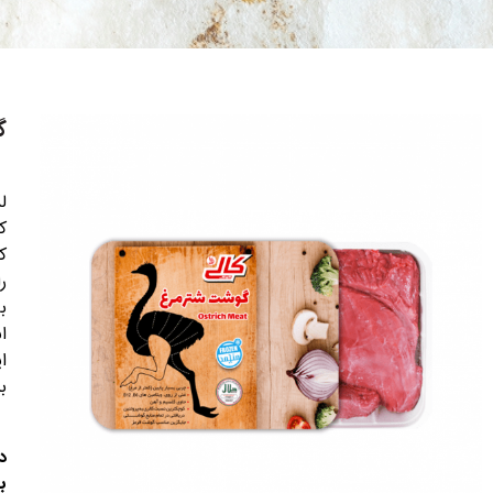
گ
ل
ک
ک
ر
ب
ا
ا
ب
د
ب