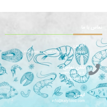
تماس با ما
آدرس
مازندران، بابل شهرک صنعتی منصورکنده
تلفن تماس
01132073285-8
09024658775
ایمیل
info@kalyfood.com