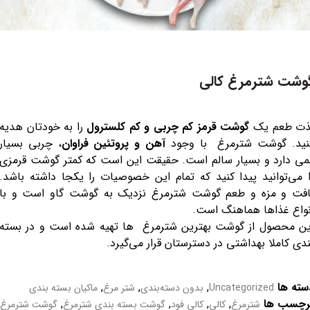
وشت شترمرغ کالی
ذت طعم یک
گوشت قرمز کم چربی و کم کلسترول
را به خودتان هدیه
نید. گوشت شترمرغ با وجود
آهن و پروتئین فراوان
، چربی بسیار
می دارد و بسیار سالم است. حقیقت این است که کمتر گوشت قرمزی
ا می‌توانید پیدا کنید که تمام این خصوصیات را یکجا داشته باشد.
افت و مزه و طعم گوشت شترمرغ نزدیک به گوشت گاو است و با
نواع غذاها هماهنگ است.
ین محصول از گوشت بهترین شترمرغ ها تهیه شده است و در بسته
ندی کاملا بهداشتی در دسترستان قرار می‌گیرد.
سته ها
,
,
,
Uncategorized
بدون دسته‌بندی
شتر مرغ
ماکیان بسته بندی
رچسب ها
,
,
,
,
شترمرغ
کالی
کالی فود
گوشت بسته بندی شترمرغ
گوشت شترمرغ