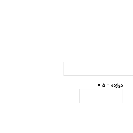
دوازده − 5 =