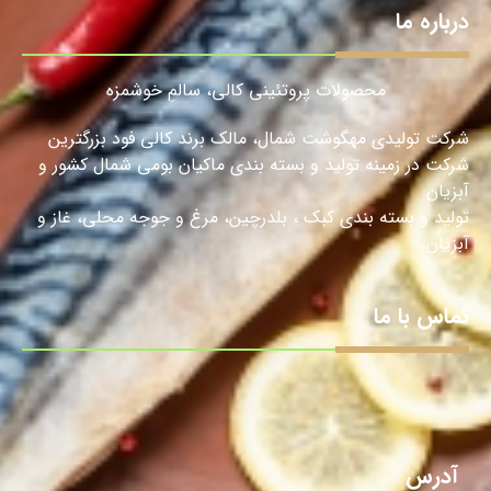
درباره ما
محصولات پروتئینی کالی، سالمِ خوشمزه
شرکت تولیدی مهگوشت شمال، مالک برند کالی فود بزرگترین
شرکت در زمینه تولید و بسته بندی ماکیان بومی شمال کشور و
آبزیان
تولید و بسته بندی کبک ، بلدرچین، مرغ و جوجه محلی، غاز و
آبزیان.
تماس با ما
آدرس