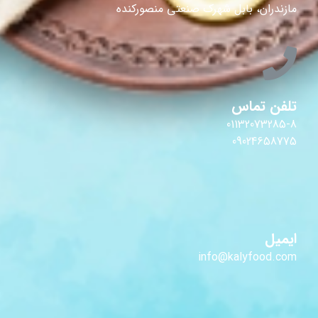
مازندران، بابل شهرک صنعتی منصورکنده
تلفن تماس
01132073285-8
09024658775
ایمیل
info@kalyfood.com