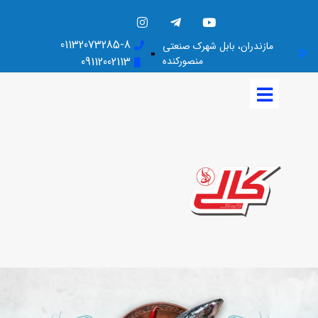
01132073285-8
مازندران، بابل شهرک صنعتی
منصورکنده
09112002113