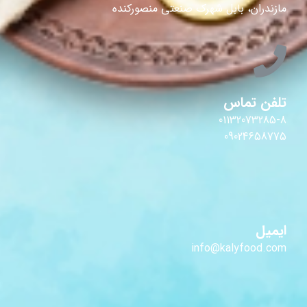
مازندران، بابل شهرک صنعتی منصورکنده
تلفن تماس
01132073285-8
09024658775
ایمیل
info@kalyfood.com