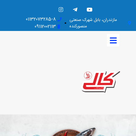
01132073285-8
مازندران، بابل شهرک صنعتی
منصورکنده
09112002113