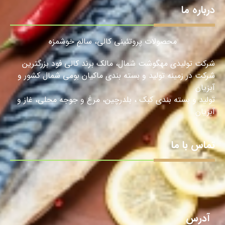
درباره ما
محصولات پروتئینی کالی، سالمِ خوشمزه
شرکت تولیدی مهگوشت شمال، مالک برند کالی فود بزرگترین
شرکت در زمینه تولید و بسته بندی ماکیان بومی شمال کشور و
آبزیان
تولید و بسته بندی کبک ، بلدرچین، مرغ و جوجه محلی، غاز و
آبزیان.
تماس با ما
آدرس