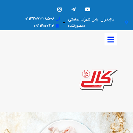
01132073285-8
مازندران، بابل شهرک صنعتی
منصورکنده
09112002113