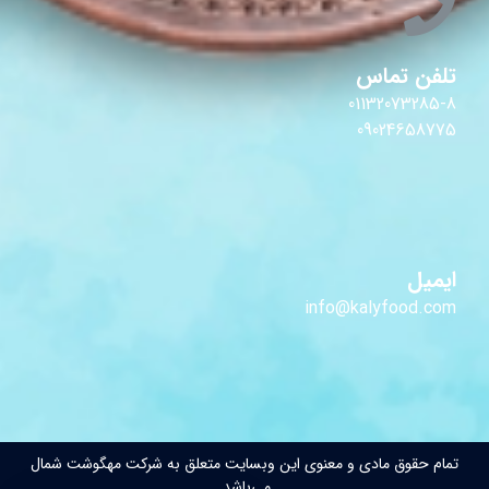
تلفن تماس
01132073285-8
09024658775
ایمیل
info@kalyfood.com
تمام حقوق مادی و معنوی این وبسایت متعلق به شرکت مهگوشت شمال
می‌باشد.