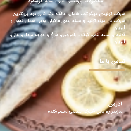
محصولات پروتئینی کالی، سالمِ خوشمزه
شرکت تولیدی مهگوشت شمال، مالک برند کالی فود بزرگترین
شرکت در زمینه تولید و بسته بندی ماکیان بومی شمال کشور و
آبزیان
تولید و بسته بندی کبک ، بلدرچین، مرغ و جوجه محلی، غاز و
آبزیان.
تماس با ما
آدرس
مازندران، بابل شهرک صنعتی منصورکنده