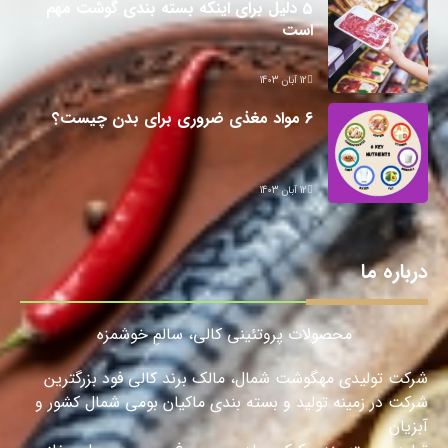
5 دلیل برای اینکه بسته بندی گوشت مهم
است
12 آبان 1403
6 مواد مغذی ضروری برای بدن چیست؟
12 آبان 1403
درباره ما
محصولات پروتئینی کالی، سالمِ خوشمزه
شرکت تولیدی مهگوشت شمال، مالک برند کالی فود بزرگترین
شرکت در زمینه تولید و بسته بندی ماکیان بومی شمال کشور و
آبزیان