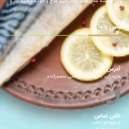
تولید و بسته بندی کبک ، بلدرچین، مرغ و جوجه محلی، غاز و
آبزیان.
تماس با ما
آدرس
مازندران، بابل شهرک صنعتی منصورکنده
تلفن تماس
01132073285-8