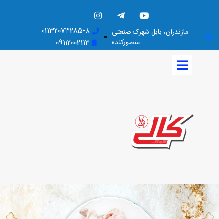
01132073285-8
مازندران، بابل شهرک صنعتی
منصورکنده
09112002113