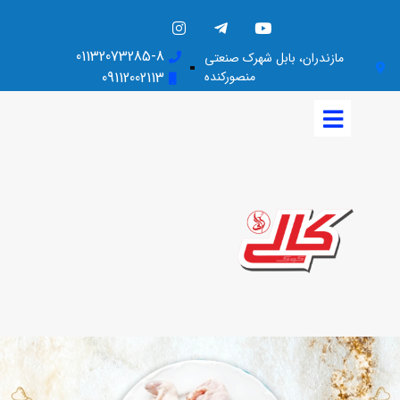
01132073285-8
مازندران، بابل شهرک صنعتی
منصورکنده
09112002113