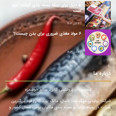
5 دلیل برای اینکه بسته بندی گوشت مهم
است
12 آبان 1403
6 مواد مغذی ضروری برای بدن چیست؟
12 آبان 1403
درباره ما
محصولات پروتئینی کالی، سالمِ خوشمزه
شرکت تولیدی مهگوشت شمال، مالک برند کالی فود بزرگترین
شرکت در زمینه تولید و بسته بندی ماکیان بومی شمال کشور و
آبزیان