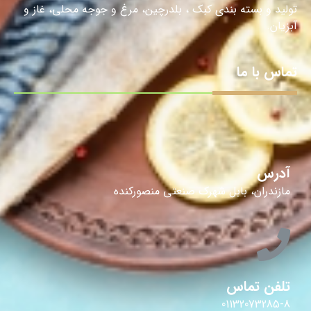
تولید و بسته بندی کبک ، بلدرچین، مرغ و جوجه محلی، غاز و
آبزیان.
تماس با ما
آدرس
مازندران، بابل شهرک صنعتی منصورکنده
تلفن تماس
01132073285-8