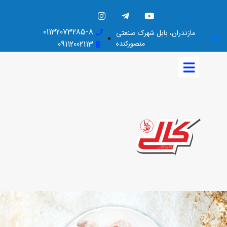
01132073285-8
مازندران، بابل شهرک صنعتی
منصورکنده
09112002113