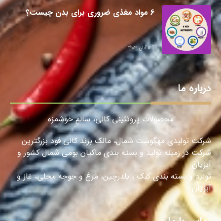
6 مواد مغذی ضروری برای بدن چیست؟
12 آبان 1403
درباره ما
محصولات پروتئینی کالی، سالمِ خوشمزه
شرکت تولیدی مهگوشت شمال، مالک برند کالی فود بزرگترین
شرکت در زمینه تولید و بسته بندی ماکیان بومی شمال کشور و
آبزیان
تولید و بسته بندی کبک ، بلدرچین، مرغ و جوجه محلی، غاز و
آبزیان.
تماس با ما