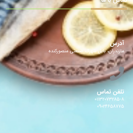
آدرس
مازندران، بابل شهرک صنعتی منصورکنده
تلفن تماس
01132073285-8
09024658775