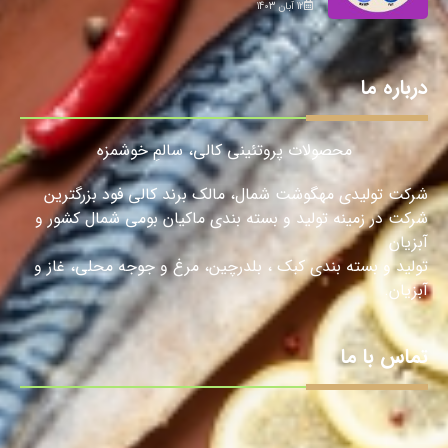
12 آبان 1403
درباره ما
محصولات پروتئینی کالی، سالمِ خوشمزه
شرکت تولیدی مهگوشت شمال، مالک برند کالی فود بزرگترین
شرکت در زمینه تولید و بسته بندی ماکیان بومی شمال کشور و
آبزیان
تولید و بسته بندی کبک ، بلدرچین، مرغ و جوجه محلی، غاز و
آبزیان.
تماس با ما