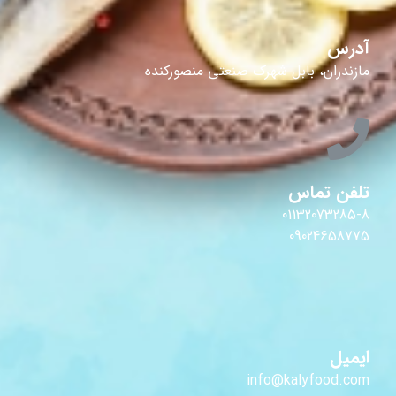
آدرس
مازندران، بابل شهرک صنعتی منصورکنده
تلفن تماس
01132073285-8
09024658775
ایمیل
info@kalyfood.com