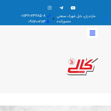
01132073285-8
مازندران، بابل شهرک صنعتی
منصورکنده
09112002113