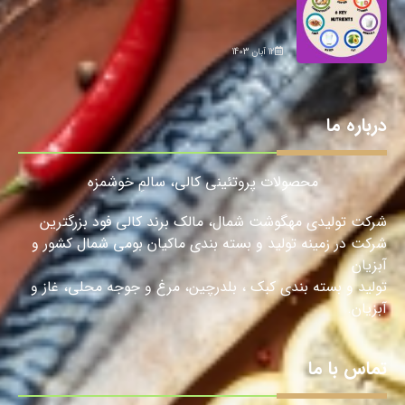
12 آبان 1403
درباره ما
محصولات پروتئینی کالی، سالمِ خوشمزه
شرکت تولیدی مهگوشت شمال، مالک برند کالی فود بزرگترین
شرکت در زمینه تولید و بسته بندی ماکیان بومی شمال کشور و
آبزیان
تولید و بسته بندی کبک ، بلدرچین، مرغ و جوجه محلی، غاز و
آبزیان.
تماس با ما