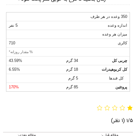
350 وعده در هر ظرف
اندازه وعده
5 نفر
میزان هر وعده
کالری
710
% مقدار روزانه*
چربی کل
34 گرم
43.59%
کل کربوهیدرات
18 گرم
6.55%
کل قندها
5 گرم
پروتئین
85 گرم
170%
1/5
(1 نظر)
مقاله قبلی:
مقاله بعدی: