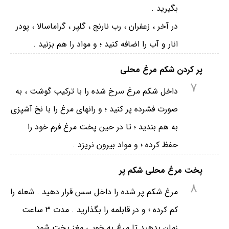
بگیرید .
در آخر ، زعفران ، رب نارنج ، گلپر ، گراماسالا ، پودر
انار و آب را اضافه کنید ؛ و مواد را هم بزنید .
پر کردن شکم مرغ محلی
7
داخل شکم مرغ سرخ شده را با ترکیب گوشت ، به
صورت فشرده پر کنید ؛ و رانهای مرغ را با نخ آشپزی
به هم بندید ؛ تا در حین پخت مرغ فرم خود را
حفظ کرده ؛ و مواد بیرون نریزد .
پخت مرغ محلی شکم پر
8
مرغ شکم پر شده را داخل سس قرار دهید . شعله را
کم کرده ؛ و در قابلمه را بگذارید . مدت ۳ ساعت
زمان بدهید تا مرغ به خوبی مغز پخت شود .