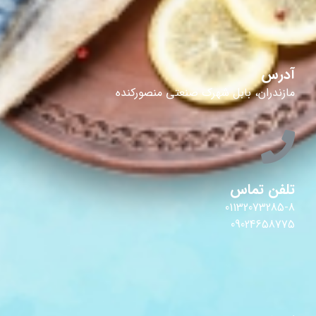
آدرس
مازندران، بابل شهرک صنعتی منصورکنده
تلفن تماس
01132073285-8
09024658775