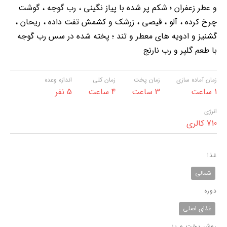
و عطر زعفران ؛ شکم پر شده با پیاز نگینی ، رب گوجه ، گوشت
چرخ کرده ، آلو ، قیصی ، زرشک و کشمش تفت داده ، ریحان ،
گشنیز و ادویه های معطر و تند ؛ پخته شده در سس رب گوجه
با طعم گلپر و رب نارنج
زمان آماده سازی
زمان پخت
زمان کلی
اندازه وعده
1 ساعت
3 ساعت
4 ساعت
5 نفر
انرژی
710 کالری
غذا
شمالی
دوره
غذای اصلی
روش پخت و پز