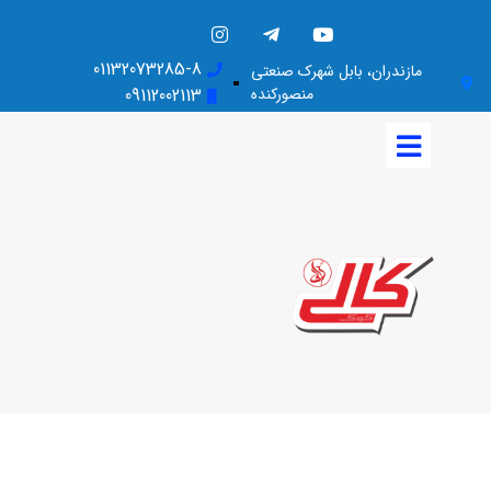
01132073285-8
مازندران، بابل شهرک صنعتی
منصورکنده
09112002113