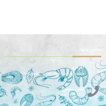
تماس با ما
آدرس
مازندران، بابل شهرک صنعتی منصورکنده
تلفن تماس
01132073285-8
09024658775