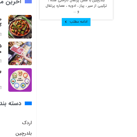
آخرین مق
بلدرچین با سس پرتقال کاراملی شده ،
ترکیبی از سیر ، پیاز ، ادویه ، عصاره پرتقال
و ...
ط
ادامه مطلب
گ
م
6 مواد مغذی ضروری برای بد
دسته بند
اردک
بلدرچین