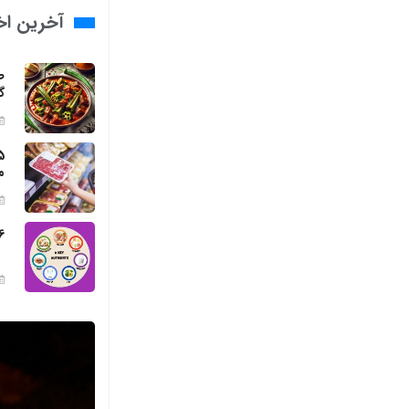
آخرین اخب
ط
گ
م
6 مواد مغذی ضروری برای بد