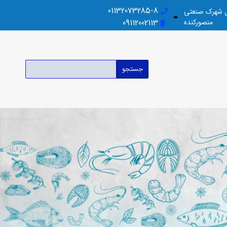
01132073285-8
بل شهرک صنعتی
منصورکنده
09112002113
جستجو