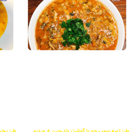
طرز تهیه سوپ جو با گوشت بلدرچین + ویدیو
طرز پخت