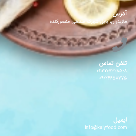
آدرس
مازندران، بابل شهرک صنعتی منصورکنده
تلفن تماس
01132073285-8
09024658775
ایمیل
info@kalyfood.com