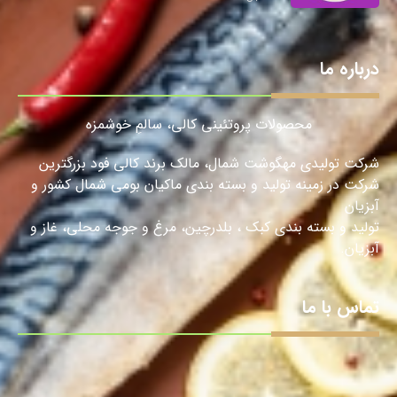
درباره ما
محصولات پروتئینی کالی، سالمِ خوشمزه
شرکت تولیدی مهگوشت شمال، مالک برند کالی فود بزرگترین
شرکت در زمینه تولید و بسته بندی ماکیان بومی شمال کشور و
آبزیان
تولید و بسته بندی کبک ، بلدرچین، مرغ و جوجه محلی، غاز و
آبزیان.
تماس با ما