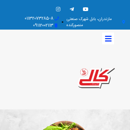
01132073285-8
مازندران، بابل شهرک صنعتی
منصورکنده
09112002113